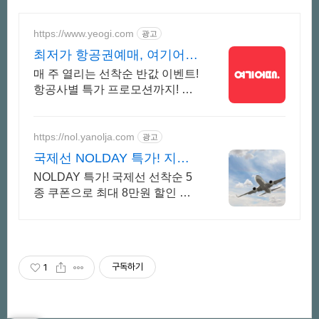
https://www.yeogi.com
광고
최저가 항공권예매, 여기어때
항공+숙소 묶음 할인 혜택
매 주 열리는 선착순 반값 이벤트!
항공사별 특가 프로모션까지! 매
주 쏟아지는 다양한 혜택! 앱으로
알림 받고 똑똑하게 항공권 예매
하기
https://nol.yanolja.com
광고
국제선 NOLDAY 특가! 지금
인기 해외노선 특가
NOLDAY 특가! 국제선 선착순 5
종 쿠폰으로 최대 8만원 할인 혜
택! 바로예약
구독하기
1