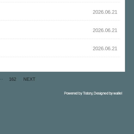
2026.06.21
2026.06.21
2026.06.21
··
162
NEXT
Powered by Tistory, Designed by wallel